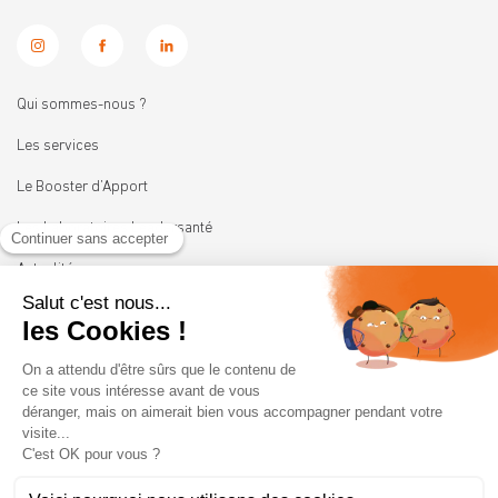
Qui sommes-nous ?
Les services
Le Booster d’Apport
Les Laboratoires Leadersanté
Actualités
Nous rejoindre
11 rue Heinrich
92100 BOULOGNE-BILLANCOURT
01 41 05 45 62
contact@leadersante.fr