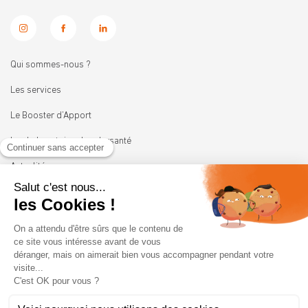
Qui sommes-nous ?
Les services
Le Booster d’Apport
Les Laboratoires Leadersanté
Actualités
Nous rejoindre
11 rue Heinrich
92100 BOULOGNE-BILLANCOURT
01 41 05 45 62
contact@leadersante.fr