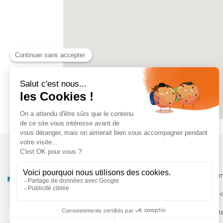
Qui somm
Les servi
Le Booste