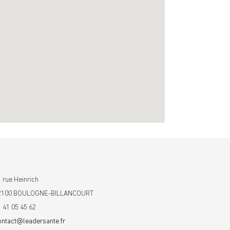
 rue Heinrich
2100 BOULOGNE-BILLANCOURT
1 41 05 45 62
ontact@leadersante.fr