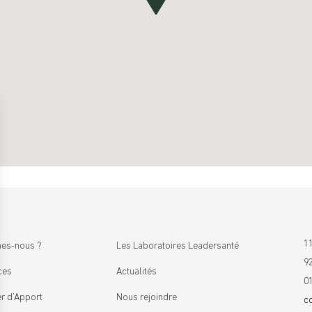
11
es-nous ?
Les Laboratoires Leadersanté
9
ces
Actualités
0
r d’Apport
Nous rejoindre
c