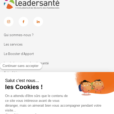
Qui sommes-nous ?
Les services
Le Booster d’Apport
Les Laboratoires Leadersanté
Actualités
Nous rejoindre
11 rue Heinrich
92100 BOULOGNE-BILLANCOURT
01 41 05 45 62
contact@leadersante.fr