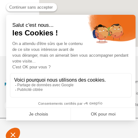
Qui somm
Les servi
Le Booste