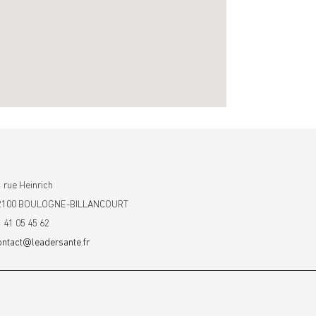
 rue Heinrich
2100 BOULOGNE-BILLANCOURT
1 41 05 45 62
ontact@leadersante.fr