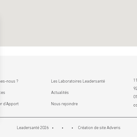
11
es-nous ?
Les Laboratoires Leadersanté
9
ces
Actualités
0
r d’Apport
Nous rejoindre
c
Leadersanté 2026
Création de site
Adveris