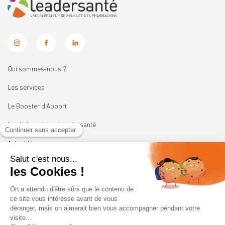
Qui sommes-nous ?
Les services
Le Booster d’Apport
Les Laboratoires Leadersanté
Actualités
Nous rejoindre
11 rue Heinrich
92100 BOULOGNE-BILLANCOURT
01 41 05 45 62
contact@leadersante.fr