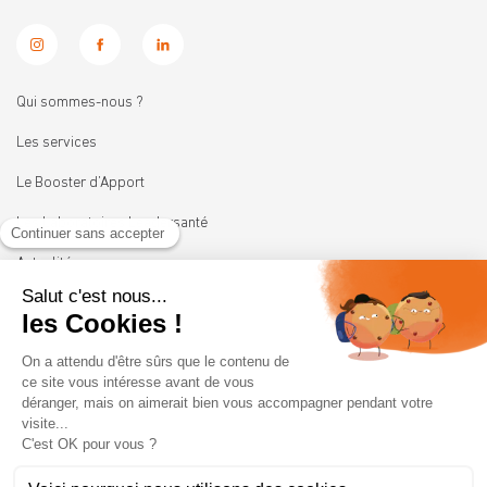
Qui sommes-nous ?
Les services
Le Booster d’Apport
Les Laboratoires Leadersanté
Actualités
Nous rejoindre
11 rue Heinrich
92100 BOULOGNE-BILLANCOURT
01 41 05 45 62
contact@leadersante.fr