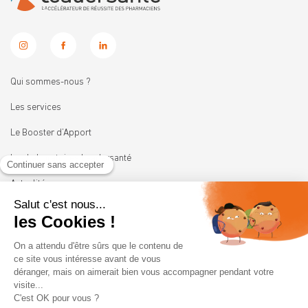
Qui sommes-nous ?
Les services
Le Booster d’Apport
Les Laboratoires Leadersanté
Actualités
Nous rejoindre
11 rue Heinrich
92100 BOULOGNE-BILLANCOURT
01 41 05 45 62
contact@leadersante.fr