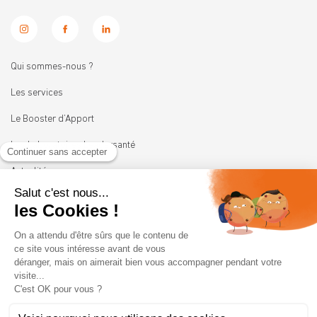
Qui sommes-nous ?
Les services
Le Booster d’Apport
Les Laboratoires Leadersanté
Actualités
Nous rejoindre
11 rue Heinrich
92100 BOULOGNE-BILLANCOURT
01 41 05 45 62
contact@leadersante.fr