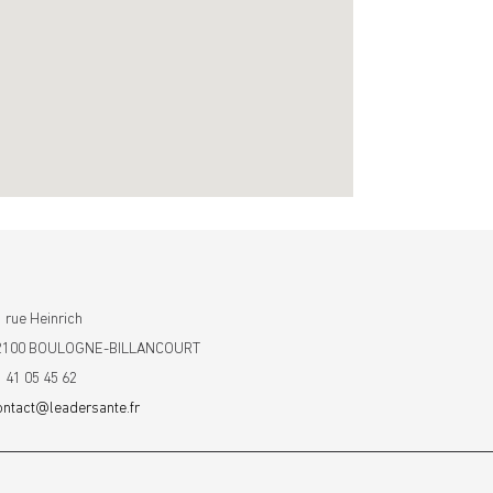
 rue Heinrich
2100 BOULOGNE-BILLANCOURT
1 41 05 45 62
ontact@leadersante.fr