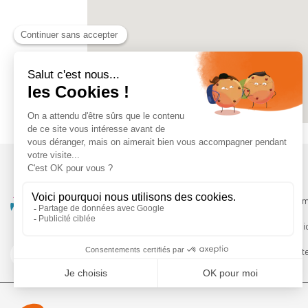
Qui somm
Les servi
Le Booste