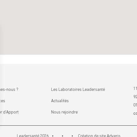
11
es-nous ?
Les Laboratoires Leadersanté
9
ces
Actualités
0
r d’Apport
Nous rejoindre
c
Leadersanté 2026
Création de site
Adveris