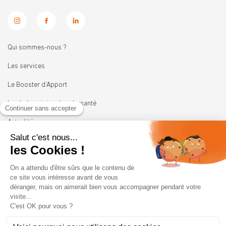
Qui sommes-nous ?
Les services
Le Booster d’Apport
Les Laboratoires Leadersanté
Actualités
Nous rejoindre
11 rue Heinrich
92100 BOULOGNE-BILLANCOURT
01 41 05 45 62
contact@leadersante.fr