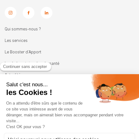
Qui sommes-nous ?
Les services
Le Booster d’Apport
Les Laboratoires Leadersanté
Actualités
Nous rejoindre
11 rue Heinrich
92100 BOULOGNE-BILLANCOURT
01 41 05 45 62
contact@leadersante.fr