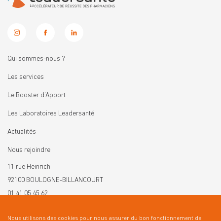
Qui sommes-nous ?
Les services
Le Booster d’Apport
Les Laboratoires Leadersanté
Actualités
Nous rejoindre
11 rue Heinrich
92100 BOULOGNE-BILLANCOURT
01 41 05 45 62
contact@leadersante.fr
Nous utilisons des cookies pour nous assurer du bon fonctionnement de