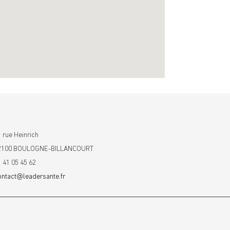
 rue Heinrich
2100 BOULOGNE-BILLANCOURT
1 41 05 45 62
ontact@leadersante.fr