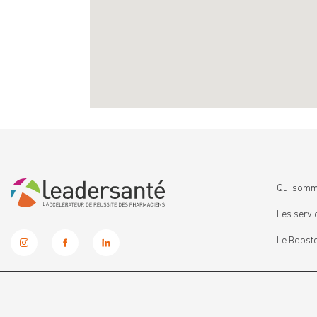
Qui somm
Les servi
Le Booste