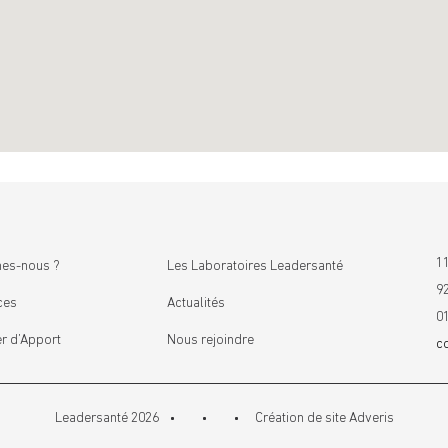
11
es-nous ?
Les Laboratoires Leadersanté
9
ces
Actualités
0
r d’Apport
Nous rejoindre
c
Leadersanté 2026
Création de site
Adveris