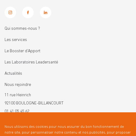
Qui sommes-nous ?
Les services
Le Booster d’Apport
Les Laboratoires Leadersanté
Actualités
Nous rejoindre
11 rue Heinrich
92100 BOULOGNE-BILLANCOURT
01 41 05 45 62
contact@leadersante.fr
Nous utilisons des cookies pour nous assurer du bon fonctionnement de
notre site, pour personnaliser notre contenu et nos publicités, pour proposer