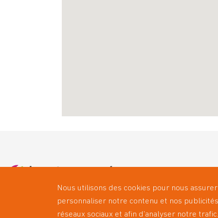
Qui somm
Nous utilisons des cookies pour nous assurer
Les servi
personnaliser notre contenu et nos publicités
Le Booste
réseaux sociaux et afin d’analyser notre traf