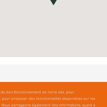
11
es-nous ?
Les Laboratoires Leadersanté
9
 du bon fonctionnement de notre site, pour
ces
Actualités
0
, pour proposer des fonctionnalités disponibles sur les
r d’Apport
Nous rejoindre
c
ic. Nous partageons également des informations, quant à