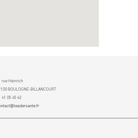
 rue Heinrich
2100 BOULOGNE-BILLANCOURT
1 41 05 45 62
ontact@leadersante.fr