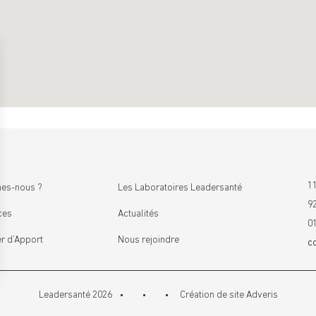
11
es-nous ?
Les Laboratoires Leadersanté
9
ces
Actualités
0
r d’Apport
Nous rejoindre
c
Leadersanté 2026
Création de site
Adveris