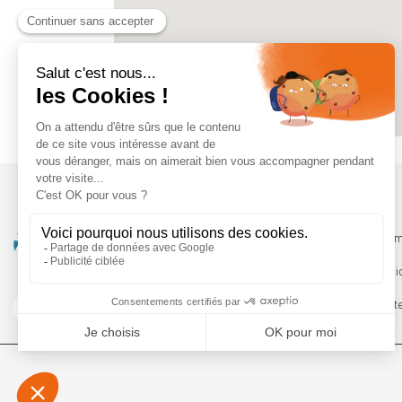
Qui somm
Les servi
Le Booste