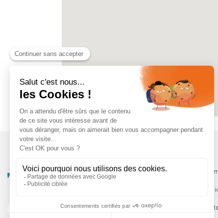
Qui somm
Les servi
Le Booste