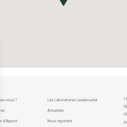
11
es-nous ?
Les Laboratoires Leadersanté
9
ces
Actualités
0
r d’Apport
Nous rejoindre
c