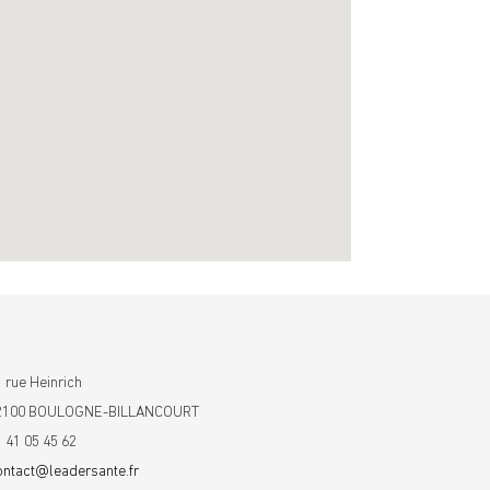
 rue Heinrich
2100 BOULOGNE-BILLANCOURT
1 41 05 45 62
ontact@leadersante.fr