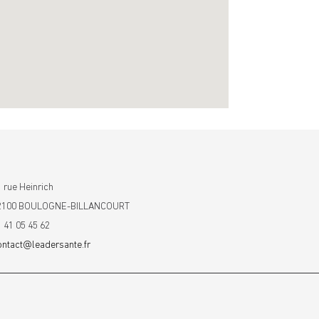
 rue Heinrich
2100 BOULOGNE-BILLANCOURT
1 41 05 45 62
ontact@leadersante.fr