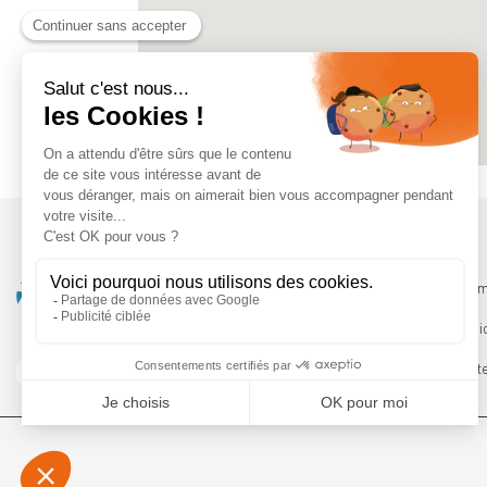
Qui somm
Les servi
Le Booste