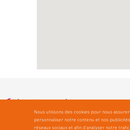
Qui somm
Nous utilisons des cookies pour nous assurer
Les servi
personnaliser notre contenu et nos publicités
Le Booste
réseaux sociaux et afin d’analyser notre traf