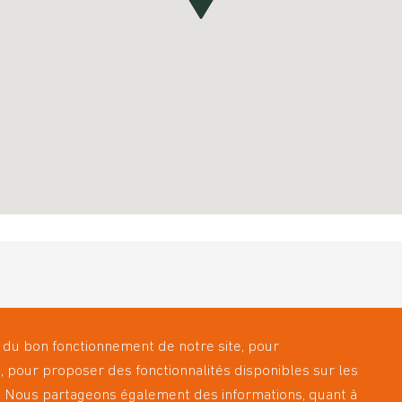
11
es-nous ?
Les Laboratoires Leadersanté
9
 du bon fonctionnement de notre site, pour
ces
Actualités
0
, pour proposer des fonctionnalités disponibles sur les
r d’Apport
Nous rejoindre
c
ic. Nous partageons également des informations, quant à