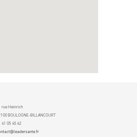
 rue Heinrich
2100 BOULOGNE-BILLANCOURT
1 41 05 45 62
ontact@leadersante.fr