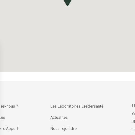
11
es-nous ?
Les Laboratoires Leadersanté
9
ces
Actualités
0
r d’Apport
Nous rejoindre
c