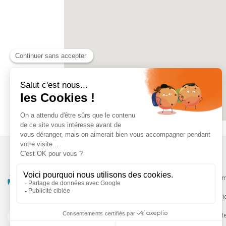
Qui somm
Les servi
Le Booste