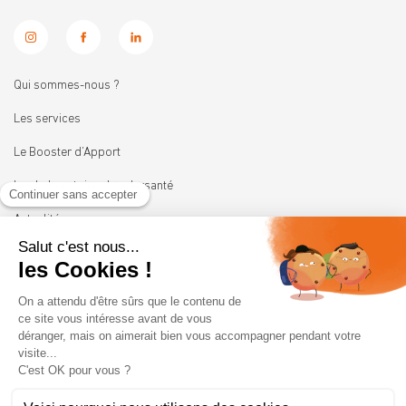
Qui sommes-nous ?
Les services
Le Booster d’Apport
Les Laboratoires Leadersanté
Actualités
Nous rejoindre
11 rue Heinrich
92100 BOULOGNE-BILLANCOURT
01 41 05 45 62
contact@leadersante.fr