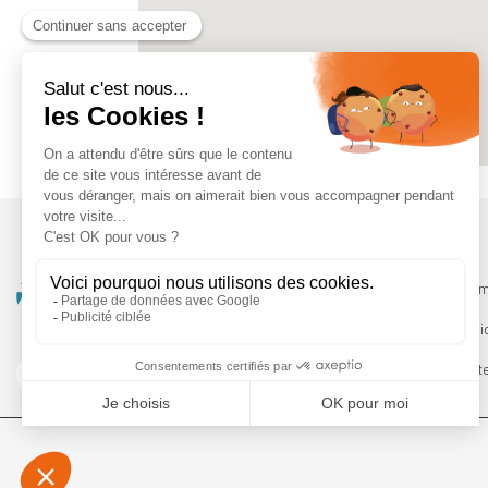
Qui somm
Les servi
Le Booste