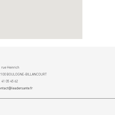
 rue Heinrich
2100 BOULOGNE-BILLANCOURT
1 41 05 45 62
ontact@leadersante.fr