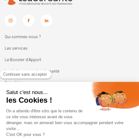
Qui sommes-nous ?
Les services
Le Booster d’Apport
Les Laboratoires Leadersanté
Actualités
Nous rejoindre
11 rue Heinrich
92100 BOULOGNE-BILLANCOURT
01 41 05 45 62
contact@leadersante.fr