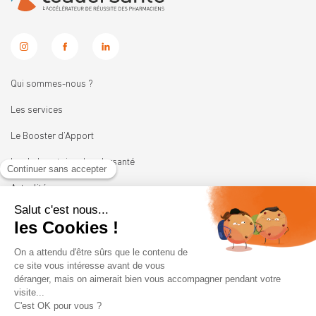
Qui sommes-nous ?
Les services
Le Booster d’Apport
Les Laboratoires Leadersanté
Actualités
Nous rejoindre
11 rue Heinrich
92100 BOULOGNE-BILLANCOURT
01 41 05 45 62
contact@leadersante.fr