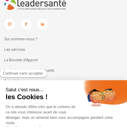
Qui sommes-nous ?
Les services
Le Booster d’Apport
Les Laboratoires Leadersanté
Actualités
Nous rejoindre
11 rue Heinrich
92100 BOULOGNE-BILLANCOURT
01 41 05 45 62
contact@leadersante.fr