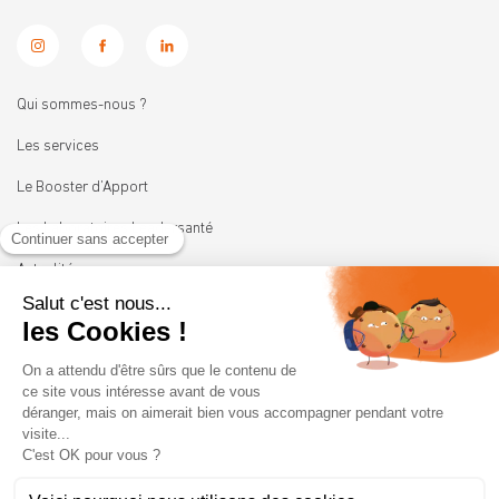
Qui sommes-nous ?
Les services
Le Booster d’Apport
Les Laboratoires Leadersanté
Actualités
Nous rejoindre
11 rue Heinrich
92100 BOULOGNE-BILLANCOURT
01 41 05 45 62
contact@leadersante.fr