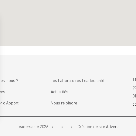
11
es-nous ?
Les Laboratoires Leadersanté
9
ces
Actualités
0
r d’Apport
Nous rejoindre
c
Leadersanté 2026
Création de site
Adveris