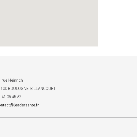
 rue Heinrich
2100 BOULOGNE-BILLANCOURT
1 41 05 45 62
ontact@leadersante.fr