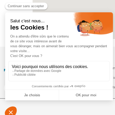
Qui somm
Les servi
Le Booste