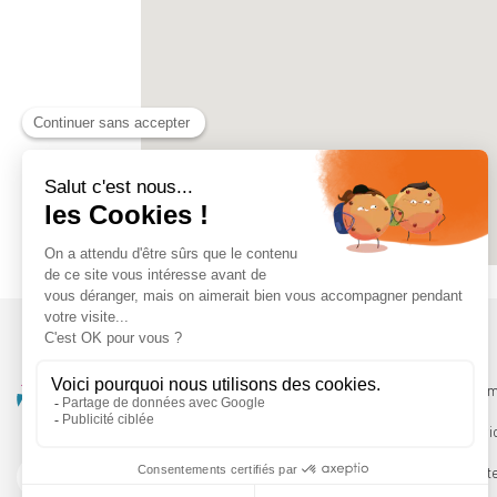
Qui somm
Les servi
Le Booste