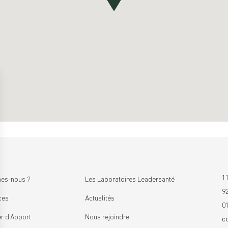
11
es-nous ?
Les Laboratoires Leadersanté
9
ces
Actualités
0
r d’Apport
Nous rejoindre
c