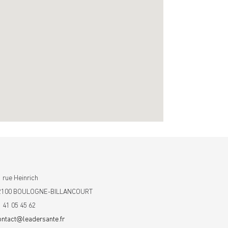
 rue Heinrich
2100 BOULOGNE-BILLANCOURT
1 41 05 45 62
ontact@leadersante.fr